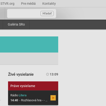
STVR.org
Pre médiá
Kontakty
Hľadať
Galéria SRo
Živé vysielanie
13:09
Práve vysielame
Rádio
Litera
14:40
-
Rozhlasová hra - - Zuzana Kantorová: Všetko je omyl