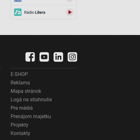
Rádio
Litera
E-SHOP
Reklama
Mapa stránok
Logá na stiahnutie
Pre médiá
Prenájom majetku
Projekty
Kontakty