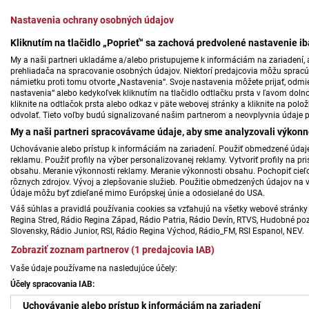
Nastavenia ochrany osobných údajov
Kliknutím na tlačidlo „Poprieť“ sa zachová predvolené nastavenie i
My a naši partneri ukladáme a/alebo pristupujeme k informáciám na zariadení, a
prehliadača na spracovanie osobných údajov. Niektorí predajcovia môžu sprac
námietku proti tomu otvorte „Nastavenia“. Svoje nastavenia môžete prijať, odmie
nastavenia“ alebo kedykoľvek kliknutím na tlačidlo odtlačku prsta v ľavom doln
kliknite na odtlačok prsta alebo odkaz v päte webovej stránky a kliknite na polo
odvolať. Tieto voľby budú signalizované našim partnerom a neovplyvnia údaje p
My a naši partneri spracovávame údaje, aby sme analyzovali výkonn
Uchovávanie alebo prístup k informáciám na zariadení. Použiť obmedzené údaje 
reklamu. Použiť profily na výber personalizovanej reklamy. Vytvoriť profily na 
obsahu. Meranie výkonnosti reklamy. Meranie výkonnosti obsahu. Pochopiť cieľo
rôznych zdrojov. Vývoj a zlepšovanie služieb. Použitie obmedzených údajov na 
Údaje môžu byť zdieľané mimo Európskej únie a odosielané do USA.
Váš súhlas a pravidlá používania cookies sa vzťahujú na všetky webové stránky 
Regina Stred, Rádio Regina Západ, Rádio Patria, Rádio Devín, RTVS, Hudobné pozd
Slovensky, Rádio Junior, RSI, Rádio Regina Východ, Rádio_FM, RSI Espanol, NEV.
Zobraziť zoznam partnerov (1 predajcovia IAB)
Vaše údaje používame na nasledujúce účely:
Účely spracovania IAB:
Uchovávanie alebo prístup k informáciám na zariadení