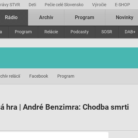
právy STVR
Deti
Pečie celé Slovensko
Výročie
E-SHOP
Rádio
Archív
Program
Novinky
ra
Program
Relácie
Podcasty
SOSR
DAB+
chív relácií
Facebook
Program
á hra | André Benzimra: Chodba smrti