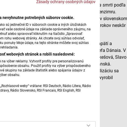
Zásady ochrany osobných údajov
Tipom tohto týždňa je rozhlasová krimi-hra
Chodba smrti
podľa
literárnej predlohy francúzskeho autora Andrého Benzimru.
ba nevyhnutne potrebných súborov cookie.
Klasická detektívka z väzenského prostredia vyšla v slovensko
ko sú jedinečné ID v súboroch cookie a iných úložiskách
preklade Vladimíra Dudáša už v roku 1964 a o päť rokov neskôr
úvať vaše osobné údaje na základe oprávneného záujmu, na
ju pre rozhlas zdramatizoval Milan Resutík.
tnuť alebo spravovať kliknutím na tlačidlo „Spravovať
om rohu webovej stránky. Ak chcete svoj súhlas odvolať,
žku ponuky Moje údaje, na tejto stránke môžete svoj súhlas
Napínavý príbeh, postavený na psychologickom napätí a
rehliadania.
atmosfére uzavretého priestoru, vznikol v réžii Jozefa Dánaia. V
osť webových stránok a robili nasledovné:
rozhlasovej hre účinkujú Ivan Krivosudský, Jela Lukešová, Slavo
na výber reklamy. Vytvoriť profily pre personalizovanú
Drozd, Eduard Bindas, Viktor Blaho a Hana Kostolanská.
prispôsobenie obsahu. Použiť profily na výber prispôsobeného
vé skupiny na základe štatistík alebo spájania údajov z
Dramaturgiu pripravil Michal Príbus, o zvukovú realizáciu sa
výber obsahu.
postarali Július Loderer a Eva Osudská. Nahrávku vyrobil
Československý rozhlas v roku 1969.
„Rozhlasové weby“ vrátane: RSI Deutsch, Rádio Litera, Rádio
ravy, Rádio Slovensko, RSI Francais, RSI English, RSI
foto: ai