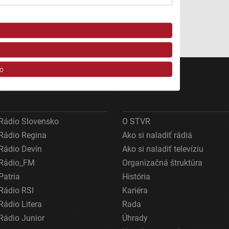
o
Rádio Slovensko
O STVR
Rádio Regina
Ako si naladiť rádiá
Rádio Devín
Ako si naladiť televíziu
Rádio_FM
Organizačná štruktúra
ov z rôznych zdrojov
Patria
História
Rádio RSI
Kariéra
Rádio Litera
Rada
Rádio Junior
Úhrady