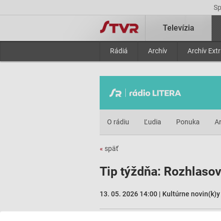
S
Televízia
Rádiá
Archív
Archív Ext
O rádiu
Ľudia
Ponuka
Ar
«
späť
Tip týždňa: Rozhlasov
13. 05. 2026 14:00 | Kultúrne novin(k)y