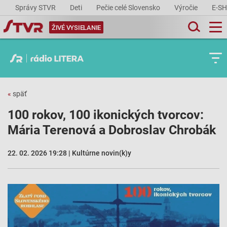
Správy STVR
Deti
Pečie celé Slovensko
Výročie
E-S
ŽIVÉ VYSIELANIE
«
späť
100 rokov, 100 ikonických tvorcov:
Mária Terenová a Dobroslav Chrobák
22. 02. 2026 19:28 | Kultúrne novin(k)y