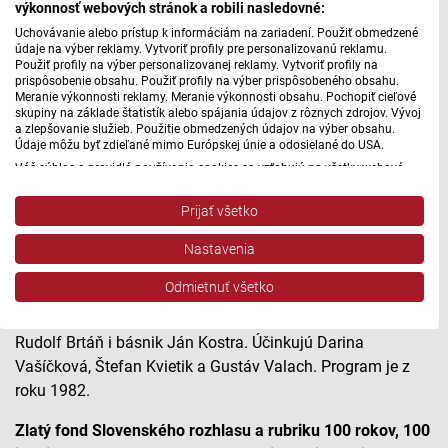
výkonnosť webových stránok a robili nasledovné:
Hoci sa Dobroslav Chrobák zaslúžil o modernizáciu
Uchovávanie alebo prístup k informáciám na zariadení. Použiť obmedzené
údaje na výber reklamy. Vytvoriť profily pre personalizovanú reklamu.
technického rozhlasového zariadenia a o zavedenie
Použiť profily na výber personalizovanej reklamy. Vytvoriť profily na
nahrávacích prístrojov, v našom rozhlasovom archíve sa
prispôsobenie obsahu. Použiť profily na výber prispôsobeného obsahu.
Meranie výkonnosti reklamy. Meranie výkonnosti obsahu. Pochopiť cieľové
nezachoval jeho hlas. Aj tento paradox viedol redaktora a
skupiny na základe štatistík alebo spájania údajov z rôznych zdrojov. Vývoj
básnika Jozefa Čertíka, aby svoju rozhlasovú kompozíciu o
a zlepšovanie služieb. Použitie obmedzených údajov na výber obsahu.
Údaje môžu byť zdieľané mimo Európskej únie a odosielané do USA.
jeho živote a diele nazval
Hlas, ktorý stále znie.
Veď jeho
Váš súhlas a pravidlá používania cookies sa vzťahujú na všetky webové
prózy dodnes vysielame v reprízach, buď ako monologické
stránky „Rozhlasové weby“ vrátane: RSI Deutsch, Rádio Litera, Rádio Regina
čítania či alebo ako rozhlasové dramatizácie:
Drak sa
Stred, Rádio Regina Západ, Rádio Patria, Rádio Devín, RTVS, Hudobné
Prijať všetko
pozdravy, Rádio Slovensko, RSI Francais, RSI English, RSI Slovensky, Rádio
vracia, Poviestka, Návrat Ondreja Baláža, Duo Charlie,
Junior, RSI, Rádio Regina Východ, Rádio_FM, RSI Espanol, NEV.
Učenlivá Mária a starostlivá Marta
a mnohé ďalšie.
Nastavenia
Zobraziť zoznam partnerov (1 predajcovia IAB)
Vypočujte si na Litere reláciu z cyklu
Stretnutie s umením,
Vaše údaje používame na nasledujúce účely:
Odmietnuť všetko
v ktorej vám Dobroslava Chrobáka bližšie predstavia jeho
Účely spracovania IAB:
priatelia a literárni kritici Oskár Čepan, Viktor Kochol a
Uchovávanie alebo prístup k informáciám na
Rudolf Brtáň i básnik Ján Kostra. Účinkujú Darina
zariadení
Vašíčková, Štefan Kvietik a Gustáv Valach. Program je z
roku 1982.
Použiť obmedzené údaje na výber reklamy
Zlatý fond Slovenského rozhlasu a rubriku 100 rokov, 100
Vytvoriť profily pre personalizovanú reklamu