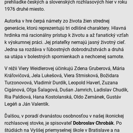
prehliadke českých a slovenských rozhlasových hier v roku
1976 druhé miesto.
Autorka v hre čerpá námety zo života žien strednej
generácie, ktorú reprezentujú tri odlišné charaktery. Hlavná
hrdinka má racionálny prístup k životu a až fanatický vzťah
k výskumnej práci. Jej priateľky nemajú jasný životný cieľ.
Jedna sa rozdáva v ľúbostných dobrodružstvách a druhá
sa utápa v bolestných spomienkach a nechcenej samote.
V réžii Viery Weidlerovej účinkujú Zdena Gruberová, Mária
Kráľovičová, Jela Lukešová, Viera Strnisková, Božidara
Turzonovová, Vladimír Durdík, Leopold Haverl, Zuzana
Cigánová, Oľga Šalagová, Dušan Jamrich, Ladislav Chudík,
Ria Paldiová, Hana Kostolanská, Oldo Zemánek, Gustáv
Legéň a Ján Valentík.
Ďalšou, v poradí dvanástou osobnosťou v našej ikonickej
rozhlasovej stovke, je spisovateľ
Dobroslav Chrobák
. Po
štúdiách na Vyššej priemyselnej škole v Bratislave a na