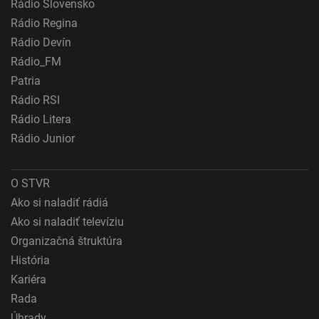
Rádio Slovensko
Identifikácia zariadení na základe aktívne
Rádio Regina
vyžiadaných informácií
Rádio Devín
Účely spracovania, ktoré nie sú v kompetencii IAB:
Rádio_FM
Nevyhnutné
Patria
Rádio RSI
Výkonostné
Rádio Litera
Funkčné
Rádio Junior
Reklama
O STVR
Ako si naladiť rádiá
Ako si naladiť televíziu
Organizačná štruktúra
História
Kariéra
Rada
Úhrady