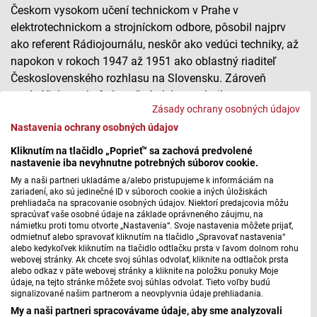
Českom vysokom učení technickom v Prahe v
elektrotechnickom a strojníckom odbore, pôsobil najprv
ako referent Rádiojournálu, neskôr ako vedúci techniky, až
napokon v rokoch 1947 až 1951 ako oblastný riaditeľ
Československého rozhlasu na Slovensku. Zároveň
prednášal vysokofrekvenčnú elektrotechniku a
Zásady ochrany osobných údajov
elektroakustiku na Slovenskej vysokej škole technickej. V
Nastavenia ochrany osobných údajov
roku 1941 vypracoval projekt na stavbu rozhlasovej
budovy v Prešove a po druhej svetovej vojne viedol
Kliknutím na tlačidlo „Poprieť“ sa zachová predvolené
technickú rekonštrukciu rozhlasu.
nastavenie iba nevyhnutne potrebných súborov cookie.
My a naši partneri ukladáme a/alebo pristupujeme k informáciám na
Ako jeden z hlavných predstaviteľov lyrizovanej prózy patrí
zariadení, ako sú jedinečné ID v súboroch cookie a iných úložiskách
prehliadača na spracovanie osobných údajov. Niektorí predajcovia môžu
Dobroslav Chrobák medzi najvýraznejšie osobnosti
spracúvať vaše osobné údaje na základe oprávneného záujmu, na
modernej slovenskej literatúry. Okrem toho napísal jednu z
námietku proti tomu otvorte „Nastavenia“. Svoje nastavenia môžete prijať,
odmietnuť alebo spravovať kliknutím na tlačidlo „Spravovať nastavenia“
prvých príručiek o slovenských spisovateľoch
Rukoväť dejín
alebo kedykoľvek kliknutím na tlačidlo odtlačku prsta v ľavom dolnom rohu
slovenskej literatúry
a spolupracoval na
Slovenskom
webovej stránky. Ak chcete svoj súhlas odvolať, kliknite na odtlačok prsta
alebo odkaz v päte webovej stránky a kliknite na položku ponuky Moje
náučnom slovníku.
Krátko pred smrťou, ktorá prišla už vo
údaje, na tejto stránke môžete svoj súhlas odvolať. Tieto voľby budú
veku 44 rokov, mu bola udelená profesúra, ale titul si už
signalizované našim partnerom a neovplyvnia údaje prehliadania.
nestihol prevziať.
My a naši partneri spracovávame údaje, aby sme analyzovali