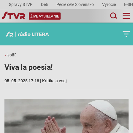
Správy STVR
Deti
Pečie celé Slovensko
Výročie
E-S
ŽIVÉ VYSIELANIE
«
späť
Viva la poesia!
05. 05. 2025 17:18 | Kritika a esej