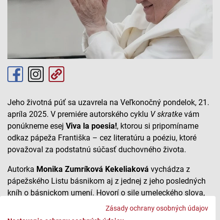
Jeho životná púť sa uzavrela na Veľkonočný pondelok, 21.
apríla 2025. V premiére autorského cyklu
V skratke
vám
ponúkneme esej
Viva la poesia!
, ktorou si pripomíname
odkaz pápeža Františka – cez literatúru a poéziu, ktoré
považoval za podstatnú súčasť duchovného života.
Autorka
Monika Zumríková Kekeliaková
vychádza z
pápežského Listu básnikom aj z jednej z jeho posledných
kníh o básnickom umení. Hovorí o sile umeleckého slova,
ktorú František vnímal ako nádej a priestor porozumenia.
Zásady ochrany osobných údajov
Číta Andrea Eliášová. Relácia je z roku 2025.