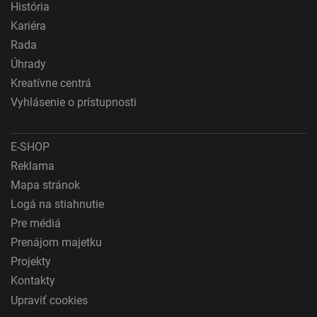
História
Meranie výkonnosti obsahu
Kariéra
Rada
Pochopiť cieľové skupiny na základe štatistík
Úhrady
alebo spájania údajov z rôznych zdrojov
Kreatívne centrá
Vývoj a zlepšovanie služieb
Vyhlásenie o prístupnosti
Použitie obmedzených údajov na výber obsahu
E-SHOP
Špeciálne funkcie IAB:
Reklama
Používanie presných údajov o geografickej
polohe
Mapa stránok
Logá na stiahnutie
Identifikácia zariadení na základe aktívne
vyžiadaných informácií
Pre médiá
Prenájom majetku
Účely spracovania, ktoré nie sú v kompetencii IAB:
Projekty
Nevyhnutné
Kontakty
Výkonostné
Upraviť cookies