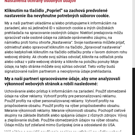
Nastavenia ochrany osobných údajov
Kliknutím na tlačidlo „Poprieť“ sa zachová predvolené
Viva la poesia
nastavenie iba nevyhnutne potrebných súborov cookie.
My a naši partneri ukladáme a/alebo pristupujeme k informáciám na
zariadení, ako sú jedinečné ID v súboroch cookie a iných úložiskách
prehliadača na spracovanie osobných údajov. Niektorí predajcovia môžu
spracúvať vaše osobné údaje na základe oprávneného záujmu, na
Máte problém s prehrávaním?
Nahláste nám chybu
v prehrávači.
námietku proti tomu otvorte „Nastavenia“. Svoje nastavenia môžete prijať,
odmietnuť alebo spravovať kliknutím na tlačidlo „Spravovať nastavenia“
alebo kedykoľvek kliknutím na tlačidlo odtlačku prsta v ľavom dolnom rohu
webovej stránky. Ak chcete svoj súhlas odvolať, kliknite na odtlačok prsta
alebo odkaz v päte webovej stránky a kliknite na položku ponuky Moje
údaje, na tejto stránke môžete svoj súhlas odvolať. Tieto voľby budú
signalizované našim partnerom a neovplyvnia údaje prehliadania.
My a naši partneri spracovávame údaje, aby sme analyzovali
výkonnosť webových stránok a robili nasledovné:
Uchovávanie alebo prístup k informáciám na zariadení. Použiť obmedzené
Jednotka
údaje na výber reklamy. Vytvoriť profily pre personalizovanú reklamu.
Použiť profily na výber personalizovanej reklamy. Vytvoriť profily na
Dvojka
prispôsobenie obsahu. Použiť profily na výber prispôsobeného obsahu.
Meranie výkonnosti reklamy. Meranie výkonnosti obsahu. Pochopiť cieľové
24
skupiny na základe štatistík alebo spájania údajov z rôznych zdrojov. Vývoj
a zlepšovanie služieb. Použitie obmedzených údajov na výber obsahu.
Šport
Údaje môžu byť zdieľané mimo Európskej únie a odosielané do USA.
Správy STVR
Váš súhlas a pravidlá používania cookies sa vzťahujú na všetky webové