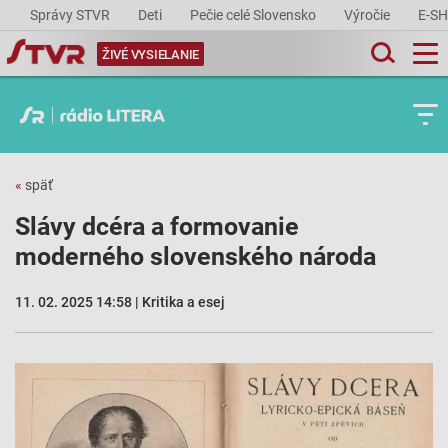
Správy STVR
Deti
Pečie celé Slovensko
Výročie
E-S
ŽIVÉ VYSIELANIE
«
späť
Slávy dcéra a formovanie
moderného slovenského národa
11. 02. 2025 14:58 | Kritika a esej