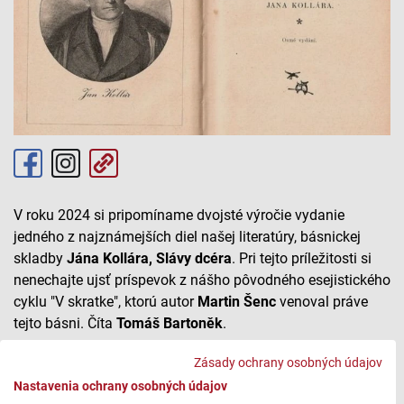
V roku 2024
si pripomíname dvojsté výročie vydanie
jedného z najznámejších diel našej literatúry, básnickej
skladby
Jána Kollára, Slávy dcéra
. Pri tejto príležitosti si
nenechajte ujsť príspevok z nášho pôvodného esejistického
cyklu "V skratke", ktorú autor
Martin Šenc
venoval práve
tejto básni. Číta
Tomáš Bartoněk
.
Zásady ochrany osobných údajov
Slávy dcéra a formovanie moderného slovenského
Nastavenia ochrany osobných údajov
národa