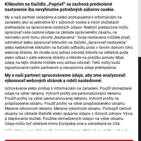
Kliknutím na tlačidlo „Poprieť“ sa zachová predvolené
nastavenie iba nevyhnutne potrebných súborov cookie.
My a naši partneri ukladáme a/alebo pristupujeme k informáciám na
Máte problém s prehrávaním?
Nahláste nám chybu
v prehrávači.
zariadení, ako sú jedinečné ID v súboroch cookie a iných úložiskách
prehliadača na spracovanie osobných údajov. Niektorí predajcovia môžu
spracúvať vaše osobné údaje na základe oprávneného záujmu, na
námietku proti tomu otvorte „Nastavenia“. Svoje nastavenia môžete prijať,
odmietnuť alebo spravovať kliknutím na tlačidlo „Spravovať nastavenia“
alebo kedykoľvek kliknutím na tlačidlo odtlačku prsta v ľavom dolnom rohu
webovej stránky. Ak chcete svoj súhlas odvolať, kliknite na odtlačok prsta
alebo odkaz v päte webovej stránky a kliknite na položku ponuky Moje
údaje, na tejto stránke môžete svoj súhlas odvolať. Tieto voľby budú
signalizované našim partnerom a neovplyvnia údaje prehliadania.
My a naši partneri spracovávame údaje, aby sme analyzovali
výkonnosť webových stránok a robili nasledovné:
Jednotka
Uchovávanie alebo prístup k informáciám na zariadení. Použiť obmedzené
údaje na výber reklamy. Vytvoriť profily pre personalizovanú reklamu.
Dvojka
Použiť profily na výber personalizovanej reklamy. Vytvoriť profily na
24
prispôsobenie obsahu. Použiť profily na výber prispôsobeného obsahu.
Meranie výkonnosti reklamy. Meranie výkonnosti obsahu. Pochopiť cieľové
Šport
skupiny na základe štatistík alebo spájania údajov z rôznych zdrojov. Vývoj
a zlepšovanie služieb. Použitie obmedzených údajov na výber obsahu.
Správy STVR
Údaje môžu byť zdieľané mimo Európskej únie a odosielané do USA.
Podcasty
Váš súhlas a pravidlá používania cookies sa vzťahujú na všetky webové
stránky „Rozhlasové weby“ vrátane: RSI Deutsch, Rádio Litera, Rádio Regina
Mobilné aplikácie